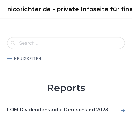
Skip
nicorichter.de - private Infoseite für fin
to
content
NEUIGKEITEN
Reports
FOM Dividendenstudie Deutschland 2023